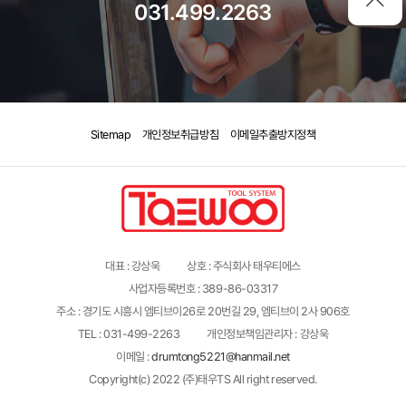
031.499.2263
Sitemap
개인정보취급방침
이메일추출방지정책
대표 : 강상욱
상호 : 주식회사 태우티에스
사업자등록번호 : 389-86-03317
주소 : 경기도 시흥시 엠티브이26로 20번길 29, 엠티브이 2사 906호
TEL : 031-499-2263
개인정보책임관리자 : 강상욱
이메일 :
drumtong5221@hanmail.net
Copyright(c) 2022 (주)태우TS All right reserved.